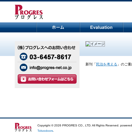
新刊「
民泊を考える
」のご案
Copyright ©
2026 PROGRES CO., LTD. All Rights Reserved. powered
Tokyodoors
.