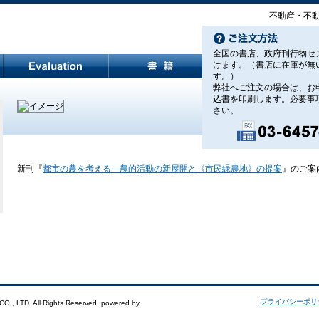
不動産・不動産
全国の書店、政府刊行物セ
けます。（書店に在庫が無
す。）
弊社へご注文の場合は、お
込書を印刷します。必要事
新刊『都市の農を考
さい。
《市民緑農地》の提
ました。
新刊『
都市の農を考える―農的活動の新展開と《市民緑農地》の提案
』のご案
│
プライバシーポリ
., LTD. All Rights Reserved. powered by