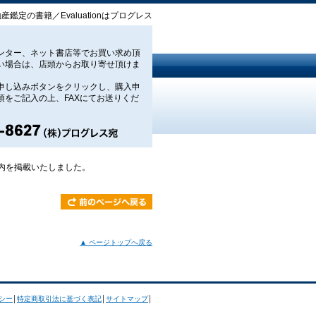
鑑定の書籍／Evaluationはプログレス
ンター、ネット書店等でお買い求め頂
い場合は、店頭からお取り寄せ頂けま
申し込みボタンをクリックし、購入申
項をご記入の上、FAXにてお送りくだ
える―農的活動の新展開と
案』のご案内を掲載いたし
内を掲載いたしました。
▲ ページトップへ戻る
シー
│
特定商取引法に基づく表記
│
サイトマップ
│