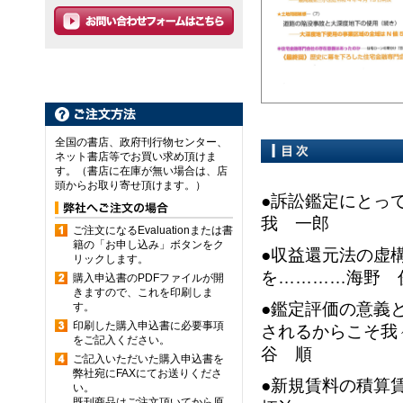
全国の書店、政府刊行物センター、
ネット書店等でお買い求め頂けま
す。（書店に在庫が無い場合は、店
頭からお取り寄せ頂けます。）
●訴訟鑑定にとっ
我 一郎
ご注文になるEvaluationまたは書
籍の「お申し込み」ボタンをク
●収益還元法の虚
リックします。
を…………海野 
購入申込書のPDFファイルが開
きますので、これを印刷しま
●鑑定評価の意義
す。
印刷した購入申込書に必要事項
されるからこそ我
をご記入ください。
谷 順
ご記入いただいた購入申込書を
弊社宛にFAXにてお送りくださ
●新規賃料の積算
い。
既刊商品はご注文頂いてから原