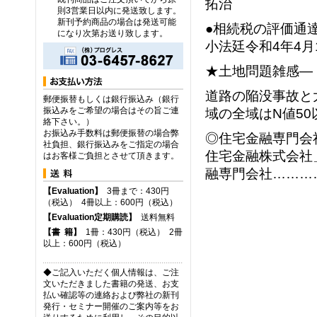
拓治
則3営業日以内に発送致します。
新刊予約商品の場合は発送可能
●相続税の評価通
になり次第お送り致します。
小法廷令和4年4
★土地問題雑感―
道路の陥没事故と
郵便振替もしくは銀行振込み（銀行
振込みをご希望の場合はその旨ご連
域の全域はN値5
絡下さい。）
お振込み手数料は郵便振替の場合弊
◎住宅金融専門会
社負担、銀行振込みをご指定の場合
住宅金融株式会社
はお客様ご負担とさせて頂きます。
融専門会社………
【Evaluation】
3冊まで：430円
（税込） 4冊以上：600円（税込）
【Evaluation定期購読】
送料無料
【
書
籍】
1冊：430円（税込） 2冊
以上：600円（税込）
◆ご記入いただく個人情報は、ご注
文いただきました書籍の発送、お支
払い確認等の連絡および弊社の新刊
発行・セミナー開催のご案内等をお