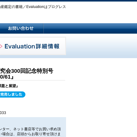
鑑定の書籍／Evaluationはプログレス
究会300回記念特別号
60/61』
課題と展望』
033
ンター、ネット書店等でお買い求め頂
い場合は、店頭からお取り寄せ頂けま