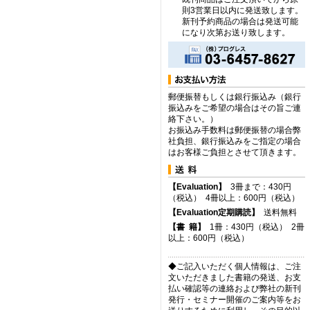
則3営業日以内に発送致します。
新刊予約商品の場合は発送可能
になり次第お送り致します。
郵便振替もしくは銀行振込み（銀行
振込みをご希望の場合はその旨ご連
絡下さい。）
お振込み手数料は郵便振替の場合弊
社負担、銀行振込みをご指定の場合
はお客様ご負担とさせて頂きます。
【Evaluation】
3冊まで：430円
（税込） 4冊以上：600円（税込）
【Evaluation定期購読】
送料無料
【
書
籍】
1冊：430円（税込） 2冊
以上：600円（税込）
◆ご記入いただく個人情報は、ご注
文いただきました書籍の発送、お支
払い確認等の連絡および弊社の新刊
発行・セミナー開催のご案内等をお