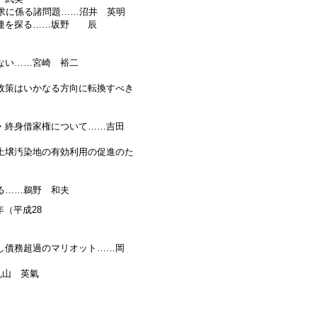
請求に係る諸問題……沼井 英明
関連を探る……坂野 辰
ない……宮崎 裕二
政策はいかなる方向に転換すべき
権・終身借家権について……吉田
土壌汚染地の有効利用の促進のた
る……鵜野 和夫
年（平成28
し債務超過のマリオット……岡
丸山 英氣
 利紅