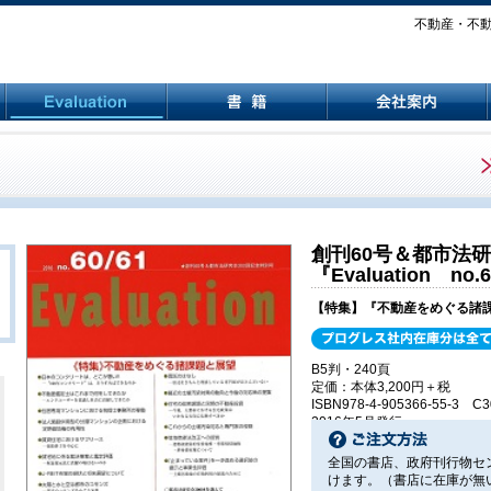
不動産・不動産
創刊60号＆都市法研
『Evaluation no.
【特集】『不動産をめぐる諸
B5判・240頁
定価：本体3,200円＋税
ISBN978-4-905366-55-3 C3
2016年5月発行
全国の書店、政府刊行物セ
けます。（書店に在庫が無