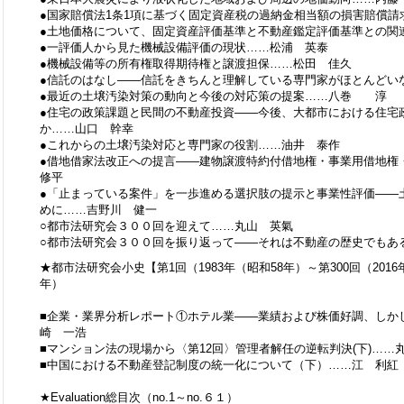
●国家賠償法1条1項に基づく固定資産税の過納金相当額の損害賠償
●土地価格について、固定資産評価基準と不動産鑑定評価基準との
●一評価人から見た機械設備評価の現状……松浦 英泰
●機械設備等の所有権取得期待権と譲渡担保……松田 佳久
●信託のはなし――信託をきちんと理解している専門家がほとんどい
●最近の土壌汚染対策の動向と今後の対応策の提案……八巻 淳
●住宅の政策課題と民間の不動産投資――今後、大都市における住宅
か……山口 幹幸
●これからの土壌汚染対応と専門家の役割……油井 泰作
●借地借家法改正への提言――建物譲渡特約付借地権・事業用借地
修平
●「止まっている案件」を一歩進める選択肢の提示と事業性評価――
めに……吉野川 健一
○都市法研究会３００回を迎えて……丸山 英氣
○都市法研究会３００回を振り返って――それは不動産の歴史でもあ
★都市法研究会小史【第1回（1983年（昭和58年）～第300回（2016
年）
■企業・業界分析レポート①ホテル業――業績および株価好調、しか
崎 一浩
■マンション法の現場から〈第12回〉管理者解任の逆転判決(下)……
■中国における不動産登記制度の統一化について（下）……江
★Evaluation総目次（no.1～no.６１）