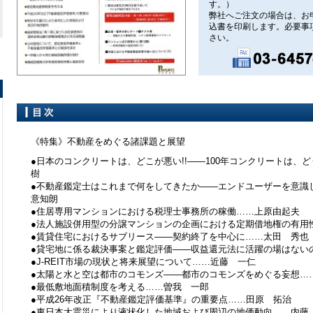
す。）
弊社へご注文の場合は、お
込書を印刷します。必要事
さい。
《特集》不動産をめぐる諸課題と展望
●日本のコンクリートは、どこが悪い!!――100年コンクリートは、
樹
●不動産鑑定士はこれまで何をしてきたか――エンドユーザーを意識
意知朗
●住居専用マンションにおける税理士事務所の稼働……上原由起夫
●法人施設併用型の分譲マンションの企画における定期借地権の有用
●賃貸住宅におけるサブリース――契約終了を中心に……太田 秀也
●貸宅地に係る裁決事案と鑑定評価――収益還元法に活躍の場はない
●J-REIT市場の現状と将来展望について……近藤 一仁
●太陽と水と空は都市のコモンズ――都市のコモンズをめぐる妄想…
●最低敷地面積制度を考える……曽我 一郎
●平成26年改正『不動産鑑定評価基準』の重要点……田原 拓治
●東日本大震災により液状化した地域および周辺の地価動向……内藤