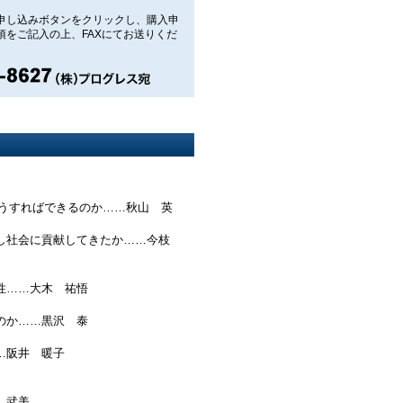
申し込みボタンをクリックし、購入申
項をご記入の上、FAXにてお送りくだ
どうすればできるのか……秋山 英
し社会に貢献してきたか……今枝
性……大木 祐悟
のか……黒沢 泰
…阪井 暖子
 武美