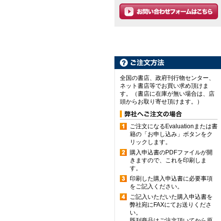
全国の書店、政府刊行物センター、
ネット書店等でお買い求め頂けま
す。（書店に在庫が無い場合は、店
頭からお取り寄せ頂けます。）
ご注文になるEvaluationまたは書
籍の「お申し込み」ボタンをク
リックします。
購入申込書のPDFファイルが開
きますので、これを印刷しま
す。
印刷した購入申込書に必要事項
をご記入ください。
ご記入いただいた購入申込書を
弊社宛にFAXにてお送りくださ
い。
既刊商品はご注文頂いてから原