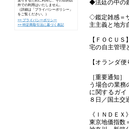
送りするために利用し、その目的以
◆法廷の中の
外での利用はいたしません。
（詳細は「プライバシーポリシー」
をご覧ください。）
◇鑑定雑感＝
>> プライバシーポリシー
主主義と地方
>> 特定商取引法に基づく表記
【ＦＯＣＵＳ
宅の自主管理
【オランダ便
［重要通知］
う場合の業務
に関するガイ
８日／国土交
《ＩＮＤＥＸ
東京地価指数＝