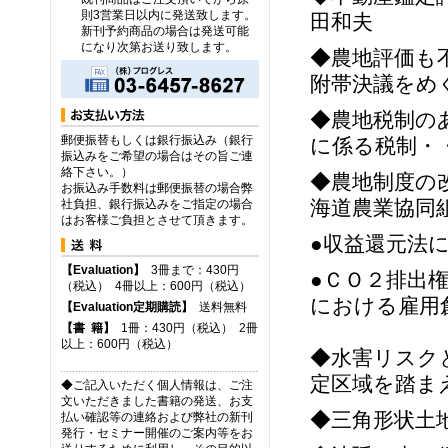
則3営業日以内に発送致します。
田和夫
新刊予約商品の場合は発送可能
になり次第お送り致します。
◆農地評価も
附帯決議をめ
◆農地税制の
郵便振替もしくは銀行振込み（銀行
に係る税制・
振込みをご希望の場合はその旨ご連
絡下さい。）
◆農地制度の
お振込み手数料は郵便振替の場合弊
海道農業協同
社負担、銀行振込みをご指定の場合
はお客様ご負担とさせて頂きます。
●収益還元法
【Evaluation】
3冊まで：430円
●ＣＯ２排出
（税込） 4冊以上：600円（税込）
における雇用
【Evaluation定期購読】
送料無料
【
書
籍】
1冊：430円（税込） 2冊
以上：600円（税込）
◆水害リスク
定区域を踏ま
◆ご記入いただく個人情報は、ご注
文いただきました書籍の発送、お支
◆三角形状土
払い確認等の連絡および弊社の新刊
発行・セミナー開催のご案内等をお