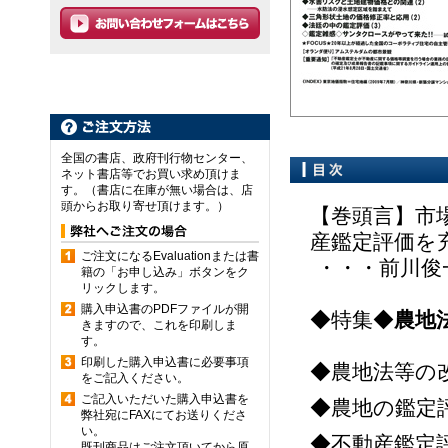
全国の書店、政府刊行物センター、
ネット書店等でお買い求め頂けま
す。（書店に在庫が無い場合は、店
頭からお取り寄せ頂けます。）
【巻頭言】市
産鑑定評価を
ご注文になるEvaluationまたは書
・・・前川俊
籍の「お申し込み」ボタンをク
リックします。
購入申込書のPDFファイルが開
◆特集◆
農地
きますので、これを印刷しま
す。
印刷した購入申込書に必要事項
◆農地法等の
をご記入ください。
ご記入いただいた購入申込書を
◆農地の鑑定
弊社宛にFAXにてお送りくださ
い。
◆不動産鑑定
既刊商品はご注文頂いてから原