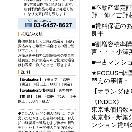
則3営業日以内に発送致します。
■不動産鑑定
新刊予約商品の場合は発送可能
になり次第お送り致します。
野 伸／吉野
■賃料保証の
良平
郵便振替もしくは銀行振込み（銀行
■割増容積率
振込みをご希望の場合はその旨ご連
言・・・小澤
絡下さい。）
お振込み手数料は郵便振替の場合弊
社負担、銀行振込みをご指定の場合
■中古マンシ
はお客様ご負担とさせて頂きます。
★FOCUS
替えの事情・
【Evaluation】
3冊まで：430円
（税込） 4冊以上：600円（税込）
【オランダ便
【Evaluation定期購読】
送料無料
【
書
籍】
1冊：430円（税込） 2冊
《INDEX》
以上：600円（税込）
東京地価指数＝
◆ご記入いただく個人情報は、ご注
東京都・新築
文いただきました書籍の発送、お支
払い確認等の連絡および弊社の新刊
ンション賃料
発行・セミナー開催のご案内等をお