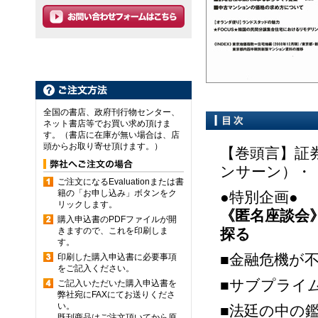
全国の書店、政府刊行物センター、
ネット書店等でお買い求め頂けま
す。（書店に在庫が無い場合は、店
頭からお取り寄せ頂けます。）
【巻頭言】証
ンサーン）・
ご注文になるEvaluationまたは書
籍の「お申し込み」ボタンをク
●特別企画●
リックします。
《匿名座談会
購入申込書のPDFファイルが開
きますので、これを印刷しま
探る
す。
■金融危機が
印刷した購入申込書に必要事項
をご記入ください。
■サブプライ
ご記入いただいた購入申込書を
弊社宛にFAXにてお送りくださ
い。
■法廷の中の
既刊商品はご注文頂いてから原