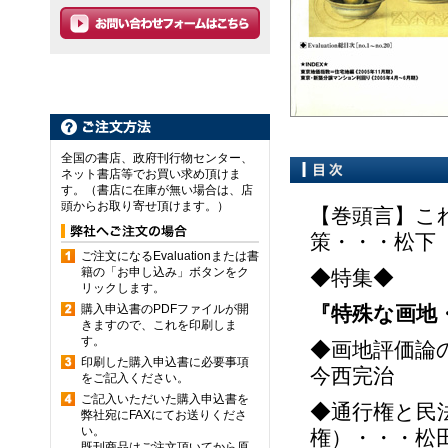
全国の書店、政府刊行物センター、
ネット書店等でお買い求め頂けま
す。（書店に在庫が無い場合は、店
頭からお取り寄せ頂けます。）
【巻頭言】こ
策・・・松下
ご注文になるEvaluationまたは書
籍の「お申し込み」ボタンをク
◆特集◆
リックします。
購入申込書のPDFファイルが開
『特殊な画地
きますので、これを印刷しま
す。
◆画地評価論
印刷した購入申込書に必要事項
今西完治
をご記入ください。
ご記入いただいた購入申込書を
◆通行権と民
弊社宛にFAXにてお送りくださ
い。
権）・・・松
既刊商品はご注文頂いてから原