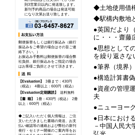
則3営業日以内に発送致します。
◆土地使用借
新刊予約商品の場合は発送可能
になり次第お送り致します。
◆駅構内敷地
●英国だより
に・・・齋藤
郵便振替もしくは銀行振込み（銀行
●思想として
振込みをご希望の場合はその旨ご連
絡下さい。）
を繰り返さな
お振込み手数料は郵便振替の場合弊
社負担、銀行振込みをご指定の場合
●筆界（境界
はお客様ご負担とさせて頂きます。
●構造計算書
【Evaluation】
3冊まで：430円
（税込） 4冊以上：600円（税込）
●資産の管理
【Evaluation定期購読】
送料無料
夫
【
書
籍】
1冊：430円（税込） 2冊
以上：600円（税込）
●ニューヨー
◆ご記入いただく個人情報は、ご注
●日本におけ
文いただきました書籍の発送、お支
－中国人民大
払い確認等の連絡および弊社の新刊
発行・セミナー開催のご案内等をお
弘光