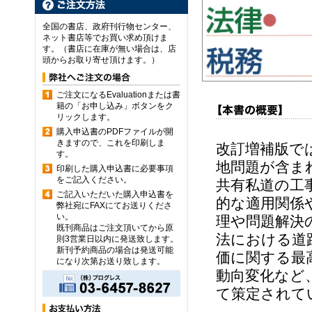
全国の書店、政府刊行物センター、
ネット書店等でお買い求め頂けま
す。（書店に在庫が無い場合は、店
頭からお取り寄せ頂けます。）
ご注文になるEvaluationまたは書
籍の「お申し込み」ボタンをク
リックします。
購入申込書のPDFファイルが開
きますので、これを印刷しま
改訂増補版で
す。
地問題が含ま
印刷した購入申込書に必要事項
をご記入ください。
共有私道の工
ご記入いただいた購入申込書を
的な適用関係
弊社宛にFAXにてお送りくださ
い。
理や問題解決
既刊商品はご注文頂いてから原
法における道
則3営業日以内に発送致します。
新刊予約商品の場合は発送可能
価に関する最
になり次第お送り致します。
動向変化など
て策定されて