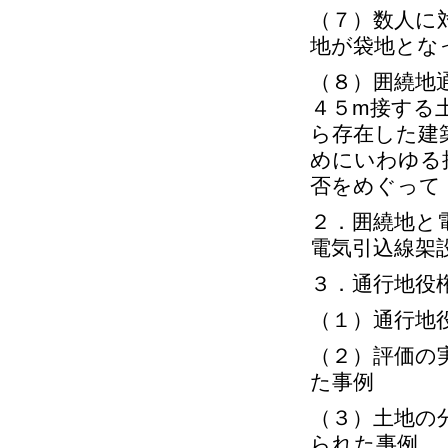
（７）数人に
地が袋地とな
（８）囲繞地
４５m接する
ら存在した建
めにいわゆる
否をめぐって
２．囲繞地と
電気引込線架
３．通行地役
（１）通行地
（２）評価の
た事例
（３）土地の
られた事例