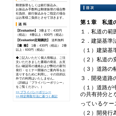
郵便振替もしくは銀行振込み。
お振込み手数料は郵便振替の場合弊
社負担、銀行振込みをご指定の場合
はお客様ご負担とさせて頂きます。
第１章 私道
１．私道の範
【Evaluation】
3冊まで：430円
（税込） 4冊以上：600円（税込）
２．建築基準
【Evaluation定期購読】
送料無料
【
書
籍】
1冊：430円（税込） 2冊
（１）建築基
以上：600円（税込）
◆ご記入いただく個人情報は、ご注
（２）私道の
文いただきました書籍の発送、お支
払い確認等の連絡および弊社の新刊
（３）道路の
発行・セミナー開催のご案内等をお
送りするために利用し、その目的以
３．開発道路
外での利用はいたしません。
（詳細は「プライバシーポリシー」
（１）道路が
をご覧ください。）
>> プライバシーポリシー
の共有持分と
>> 特定商取引法に基づく表記
っているケー
（２）開発行