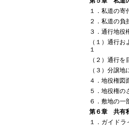
第５章 私道
１．私道の寄
２．私道の負
３．通行地役
（１）通行お
１
（２）通行を
（３）分譲地
４．地役権図
５．地役権の
６．敷地の一
第６章 共有
１．ガイドラ