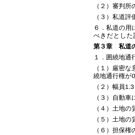
（２）審判所
（３）私道評
６．私道の用
べきだとした
第３章 私道
１．囲繞地通
（１）厳密な
繞地通行権が0
（２）幅員1
（３）自動車
（４）土地の
（５）土地の
（６）担保権