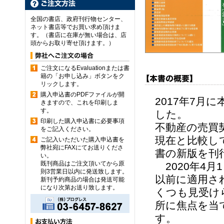
全国の書店、政府刊行物センター、
ネット書店等でお買い求め頂けま
す。（書店に在庫が無い場合は、店
頭からお取り寄せ頂けます。）
ご注文になるEvaluationまたは書
籍の「お申し込み」ボタンをク
リックします。
購入申込書のPDFファイルが開
2017年7月
きますので、これを印刷しま
す。
した。
印刷した購入申込書に必要事項
不動産の売買
をご記入ください。
現在と比較し
ご記入いただいた購入申込書を
弊社宛にFAXにてお送りくださ
書の新版を刊
い。
既刊商品はご注文頂いてから原
2020年4
則3営業日以内に発送致します。
以前に適用さ
新刊予約商品の場合は発送可能
になり次第お送り致します。
くつも見受け
所に焦点を当
す。