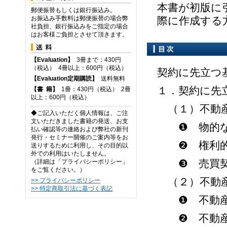
本書が初版に
郵便振替もしくは銀行振込み。
際に作成する
お振込み手数料は郵便振替の場合弊
社負担、銀行振込みをご指定の場合
はお客様ご負担とさせて頂きます。
【Evaluation】
3冊まで：430円
（税込） 4冊以上：600円（税込）
契約に先立つ
【Evaluation定期購読】
送料無料
１．契約に先
【
書
籍】
1冊：430円（税込） 2冊
以上：600円（税込）
（１）不動
◆ご記入いただく個人情報は、ご注
文いただきました書籍の発送、お支
❶ 物的な
払い確認等の連絡および弊社の新刊
発行・セミナー開催のご案内等をお
❷ 権利的
送りするために利用し、その目的以
外での利用はいたしません。
❸ 売買契
（詳細は「プライバシーポリシー」
をご覧ください。）
（２）不動産
>> プライバシーポリシー
>> 特定商取引法に基づく表記
❶ 不動産
❷ 不動産