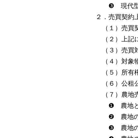
❸ 現代型
２．売買契約
（１）売買契
（２）上記に
（３）売買
（４）対象物
（５）所有権
（６）公租公
（７）農地売
❶ 農地
❷ 農地の
❸ 農地の