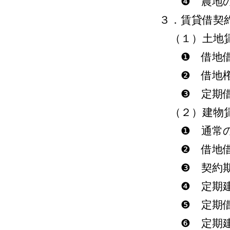
❹ 農地の
３．賃貸借契
（１）土地
❶ 借地借
❷ 借地権
❸ 定期借
（２）建物
❶ 通常の
❷ 借地借
❸ 契約期
❹ 定期建
❺ 定期借
❻ 定期建物