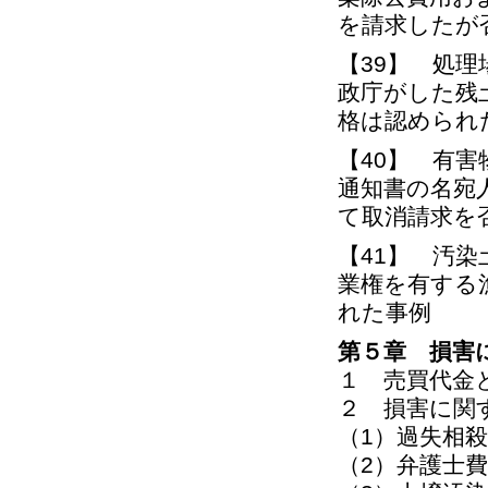
を請求したが
【39】 処
政庁がした残
格は認められ
【40】 有
通知書の名宛
て取消請
【41】 汚
業権を有する
れた事例
第５章 損害
１ 売買代金
２ 損害に関
（1）過失相殺
（2）弁護士