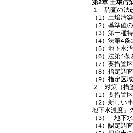
第2章 土壌汚
１ 調査の法
（1）土壌汚
（2）基準値
（3）第一種
（4）法第4
（5）地下水
（6）法第4
（7）要措置
（8）指定調
（9）指定区
２ 対策（措
（1）要措置
（2）新しい
地下水濃度」
（3）「地下
（4）認定調