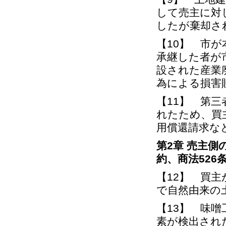
して売主に対
したが棄却さ
【10】 市
承継した者が
設された産業
為による損害
【11】 第
れたため、買
用償還請求な
第2章 売主
約、商法52
【12】 買
で自然由来の
【13】 味
素が検出され