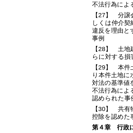
不法行為によ
【27】 分
しくは仲介契
違反を理由と
事例
【28】 土
らに対する損
【29】 本
り本件土地に
対法の基準値
不法行為によ
認められた事
【30】 共
控除を認めた
第４章 行政