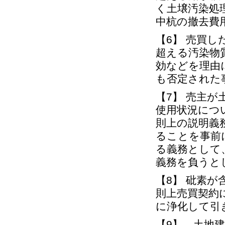
く土壌汚染処
中杭の撤去費
【6】 売買
超える汚染物
効などを理由
も否定された
【7】 売主
使用状況につ
則上の説明義
ることを事前
る義務として
義務を負うと
【8】 砒素
則上売買契約
に浄化して引
【9】 土地