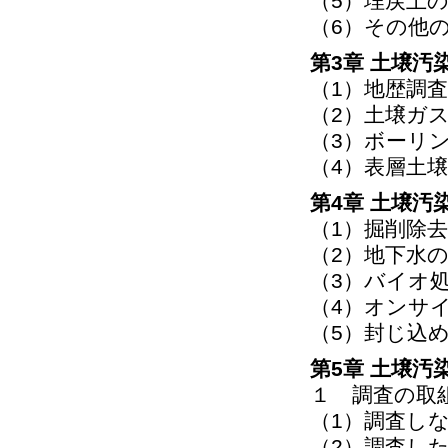
（5）埋戻土
（6）その他
第3章 土壌汚
（1）地歴調
（2）土壌ガ
（3）ボーリ
（4）表層土
第4章 土壌汚
（1）掘削除
（2）地下水
（3）バイオ
（4）オンサ
（5）封じ込
第5章 土壌
１ 調査の取
（1）調査し
（2）調査した