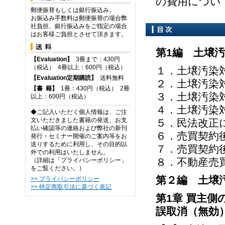
の費用につい
郵便振替もしくは銀行振込み。
お振込み手数料は郵便振替の場合弊
社負担、銀行振込みをご指定の場合
はお客様ご負担とさせて頂きます。
第1編 土壌
【Evaluation】
3冊まで：430円
（税込） 4冊以上：600円（税込）
１．土壌汚染
【Evaluation定期購読】
送料無料
２．土壌汚染
【
書
籍】
1冊：430円（税込） 2冊
３．土壌汚染
以上：600円（税込）
４．土壌汚染
◆ご記入いただく個人情報は、ご注
文いただきました書籍の発送、お支
５．民法改正
払い確認等の連絡および弊社の新刊
６．売買契約
発行・セミナー開催のご案内等をお
送りするために利用し、その目的以
７．売買契約
外での利用はいたしません。
８．不動産売
（詳細は「プライバシーポリシー」
をご覧ください。）
第２編 土壌
>> プライバシーポリシー
>> 特定商取引法に基づく表記
第1章 買主
誤取消（無効