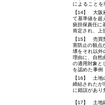
によることを
【14】 大
て基準値を超
疵担保責任に
肯定され、上
【15】 売買
害防止の観点
壌をそれ以外
理由に、自然
の適用対象と
を認めた事例
【16】 土
締結されたが
に錯誤があり
【17】 土