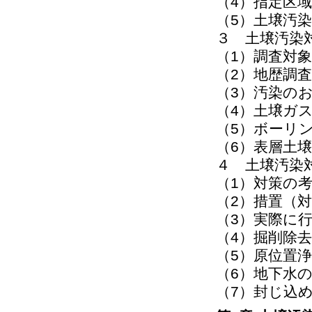
（4）指定区
（5）土壌汚染
３ 土壌汚染
（1）調査対
（2）地歴調査
（3）汚染の
（4）土壌ガ
（5）ボーリ
（6）表層土
４ 土壌汚染
（1）対策の
（2）措置（
（3）実際に
（4）掘削除去
（5）原位置
（6）地下水
（7）封じ込