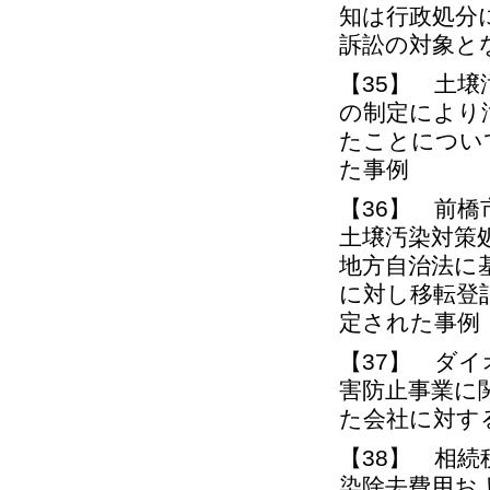
知は行政処分
訴訟の対象と
【35】 土
の制定により
たことについ
た事例
【36】 前
土壌汚染対策
地方自治法に
に対し移転登
定された事例
【37】 ダ
害防止事業に
た会社に対す
【38】 相
染除去費用およ