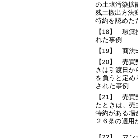
の土壌汚染拡
残土搬出方法
特約を認めた
【18】 瑕
れた事例
【19】 商
【20】 売
きは引渡日か
を負うと定め
された事例
【21】 売
たときは、売
特約がある場
２６条の適用
【22】 マ