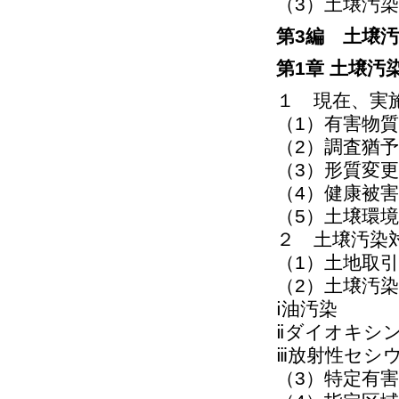
（3）土壌汚
第3編 土壌
第1章 土壌汚
１ 現在、実
（1）有害物
（2）調査猶
（3）形質変
（4）健康被
（5）土壌環
２ 土壌汚染
（1）土地取
（2）土壌汚
ⅰ油汚染
ⅱダイオキシ
ⅲ放射性セシ
（3）特定有