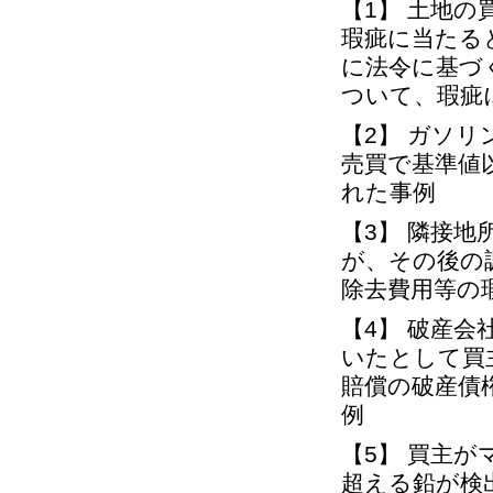
【1】 土地
瑕疵に当たる
に法令に基づ
ついて、瑕疵
【2】 ガソ
売買で基準値
れた事例
【3】 隣接
が、その後の
除去費用等の
【4】 破産
いたとして買
賠償の破産債
例
【5】 買主
超える鉛が検