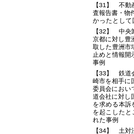
【31】 不
査報告書・物
かったとして
【32】 中
京都に対し豊
取した豊洲市
止めと情報開
事例
【33】 鉄
崎市を相手に
委員会におい
道会社に対し
を求める本訴
を起こしたと
れた事例
【34】 土