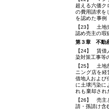
超える六価ク
の費用請求を
を認めた事例
【23】 土
認め売主の瑕
第３章 不動
【24】 賃
染対策工事等
【25】 土
ニング店を経
借地人および
に土壌汚染に
れも棄却され
【26】 売
請・孫請け含