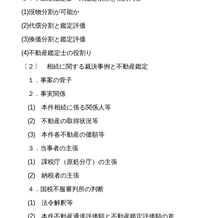
(1)現物分割が可能か
(2)代償分割と鑑定評価
(3)換価分割と鑑定評価
(4)不動産鑑定士の役割り
〔２〕 相続に関する裁決事例と不動産鑑定
１．事案の骨子
２．事実関係
(1) 本件相続に係る関係人等
(2) 不動産の取得状況等
(3) 本件各不動産の価額等
３．当事者の主張
(1) 課税庁（原処分庁）の主張
(2) 納税者の主張
４．国税不服審判所の判断
(1) 法令解釈等
(2) 本件不動産通達評価額と不動産鑑定評価額の差