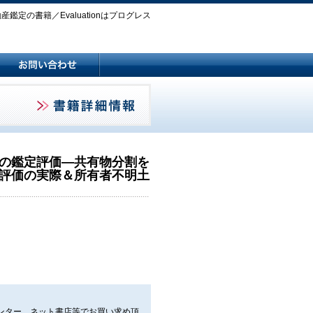
鑑定の書籍／Evaluationはプログレス
の鑑定評価―共有物分割を
評価の実際＆所有者不明土
ンター、ネット書店等でお買い求め頂