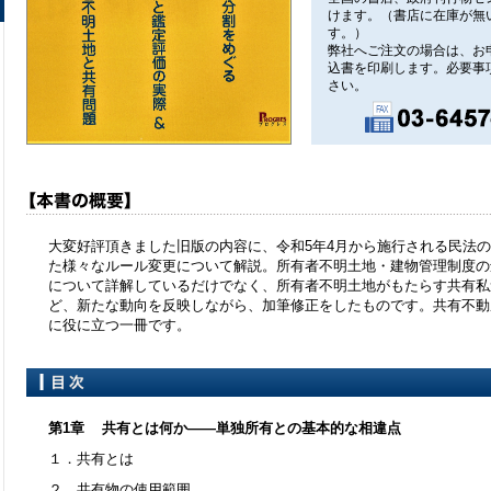
けます。（書店に在庫が無
す。）
弊社へご注文の場合は、お
込書を印刷します。必要事
さい。
大変好評頂きました旧版の内容に、令和5年4月から施行される民法
た様々なルール変更について解説。所有者不明土地・建物管理制度の
について詳解しているだけでなく、所有者不明土地がもたらす共有私
ど、新たな動向を反映しながら、加筆修正をしたものです。共有不動
に役に立つ一冊です。
第1章 共有とは何か――単独所有との基本的な相違点
１．共有とは
２．共有物の使用範囲