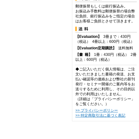
郵便振替もしくは銀行振込み。
お振込み手数料は郵便振替の場合弊
社負担、銀行振込みをご指定の場合
はお客様ご負担とさせて頂きます。
【Evaluation】
3冊まで：430円
（税込） 4冊以上：600円（税込）
【Evaluation定期購読】
送料無料
【
書
籍】
1冊：430円（税込） 2冊
以上：600円（税込）
◆ご記入いただく個人情報は、ご注
文いただきました書籍の発送、お支
払い確認等の連絡および弊社の新刊
発行・セミナー開催のご案内等をお
送りするために利用し、その目的以
外での利用はいたしません。
（詳細は「プライバシーポリシー」
をご覧ください。）
>> プライバシーポリシー
>> 特定商取引法に基づく表記