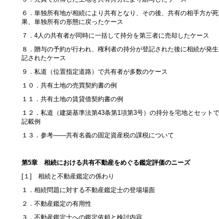
６．単独所有地が相続により共有となり、その後、共有の相手方が死
果、単独所有の形態に戻ったケース
７．4人の共有者が同時に一括して持分を第三者に売却したケース
８．贈与の予約が行われ、権利者の持分が登記された後に相続が発生
記されたケース
９．私道（位置指定道路）で共有者が多数のケース
１０．共有土地の売買契約書の例
１１．共有土地の賃貸借契約書の例
１２．私道（建築基準法第43条第1項第3号）の持分を宅地とセット
記載例
１３．参考――共有名義の固定資産税の課税について
第5章 相続における共有不動産をめぐる鑑定評価のニーズ
[１] 相続と不動産鑑定の係わり
１．相続問題に対する不動産鑑定士の登場場面
２．不動産鑑定の有用性
３．不動産鑑定士への鑑定依頼と検討内容