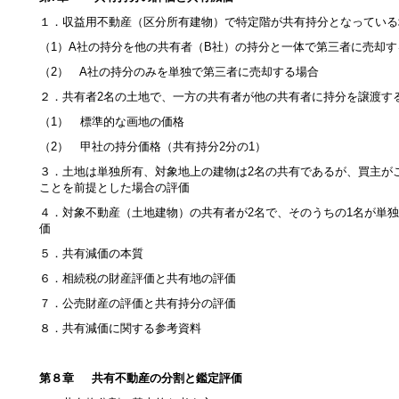
１．収益用不動産（区分所有建物）で特定階が共有持分となっている
（1）A社の持分を他の共有者（B社）の持分と一体で第三者に売却す
（2） A社の持分のみを単独で第三者に売却する場合
２．共有者2名の土地で、一方の共有者が他の共有者に持分を譲渡す
（1） 標準的な画地の価格
（2） 甲社の持分価格（共有持分2分の1）
３．土地は単独所有、対象地上の建物は2名の共有であるが、買主が
ことを前提とした場合の評価
４．対象不動産（土地建物）の共有者が2名で、そのうちの1名が単
価
５．共有減価の本質
６．相続税の財産評価と共有地の評価
７．公売財産の評価と共有持分の評価
８．共有減価に関する参考資料
第８章 共有不動産の分割と鑑定評価