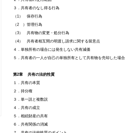
３．共有者のなし得る行為
（1） 保存行為
（2 ）管理行為
（3） 共有物の変更・処分行為
（4） 共有者相互間の明渡し請求に関する留意点
４．単独所有の場合には発生しない共有減価
５．共有者の一人が自己の単独所有として共有物を売却した場合
第2章 共有の法的性質
１．共有の本質
２．持分権
３．単一説と複数説
４．共有の成立
５．相続財産の共有
６．共有関係の消滅
７．共有の法的性質のポイント