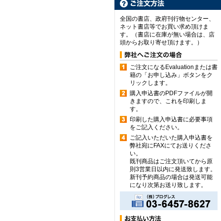
全国の書店、政府刊行物センター、
ネット書店等でお買い求め頂けま
す。（書店に在庫が無い場合は、店
頭からお取り寄せ頂けます。）
ご注文になるEvaluationまたは書
籍の「お申し込み」ボタンをク
リックします。
購入申込書のPDFファイルが開
きますので、これを印刷しま
す。
印刷した購入申込書に必要事項
をご記入ください。
ご記入いただいた購入申込書を
弊社宛にFAXにてお送りくださ
い。
既刊商品はご注文頂いてから原
則3営業日以内に発送致します。
新刊予約商品の場合は発送可能
になり次第お送り致します。