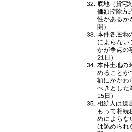
底地（貸宅
価額控除方
性があるか
開）
本件各底地
によらない
かが争点の事
21日）
本件土地の
めることが
額にかかわ
べきとした事
15日）
相続人は遺
もって相続
めによらな
は認められ