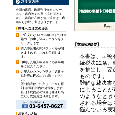
全国の書店、政府刊行物センター、
ネット書店等でお買い求め頂けま
す。（書店に在庫が無い場合は、店
頭からお取り寄せ頂けます。）
ご注文になるEvaluationまたは書
籍の「お申し込み」ボタンをク
リックします。
購入申込書のPDFファイルが開
きますので、これを印刷しま
本書は、国税
す。
続税法22条
印刷した購入申込書に必要事項
をご記入ください。
を抽出し、要
ご記入いただいた購入申込書を
ものです。
弊社宛にFAXにてお送りくださ
い。
難解な裁決書
既刊商品はご注文頂いてから原
則3営業日以内に発送致します。
によることが
新刊予約商品の場合は発送可能
のようなとき
になり次第お送り致します。
される場合は
悩んでいる実