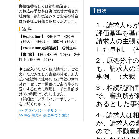
郵便振替もしくは銀行振込み。
お振込み手数料は郵便振替の場合弊
社負担、銀行振込みをご指定の場合
はお客様ご負担とさせて頂きます。
1．請求人ら
評価基準を基
【Evaluation】
3冊まで：430円
請求人の主張
（税込） 4冊以上：600円（税込）
した事例。（平
【Evaluation定期購読】
送料無料
【
書
籍】
1冊：430円（税込） 2冊
2．原処分庁
以上：600円（税込）
も、請求人の
◆ご記入いただく個人情報は、ご注
文いただきました書籍の発送、お支
事例。（大裁（
払い確認等の連絡および弊社の新刊
発行・セミナー開催のご案内等をお
3．相続税評
送りするために利用し、その目的以
外での利用はいたしません。
で、審判所が
（詳細は「プライバシーポリシー」
あるとした事例
をご覧ください。）
>> プライバシーポリシー
4．請求人は
>> 特定商取引法に基づく表記
が、請求人の
ので、不動産