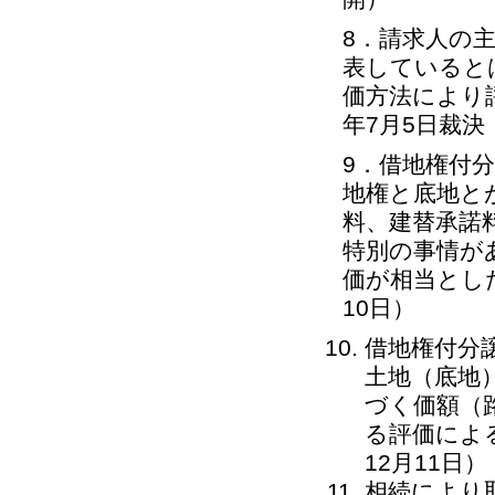
8．請求人の
表していると
価方法により
年7月5日裁決
9．借地権付
地権と底地と
料、建替承諾
特別の事情が
価が相当とした
10日）
借地権付分
土地（底地
づく価額（
る評価によ
12月11日）
相続により