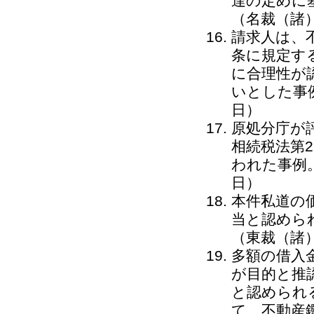
達の定めに
（名裁（諸）
請求人は、
条に規定す
に合理性が
いとした事例
日）
原処分庁が
相続税法第
われた事例。
日）
本件私道の
当と認めら
（東裁（諸）
多額の借入
が目的と推
と認められ
て、不動産