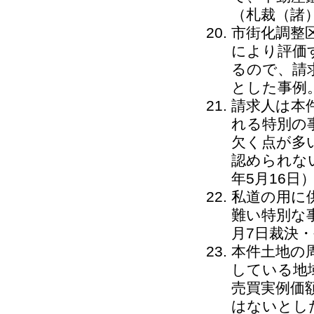
（札裁（諸）
市街化調整
により評価
るので、請
とした事例。
請求人は本
れる特別の
欠く点が多
認められない
年5月16日
私道の用に
難い特別な
月7日裁決
本件土地の
している地
売買実例価
はないとし