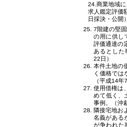
24.商業地
求人鑑定評価
日採決・公開
7階建の堅
の用に供して
評価通達の
あるとした事
22日）
本件土地の
く価格では
（平成14年
使用借権は
めて低く、
事例。（沖裁
隣接宅地お
名義がある
が争われた事