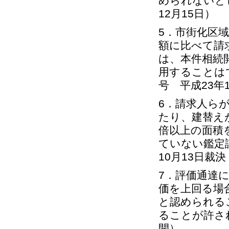
められないとし
12月15日）
5．市街化区
額に比べて請
は、本件相続
用することは
号 平成23年1
6．請求人ら
たり、建替え
倍以上の面積
ていない鑑定
10月13日裁
7．評価通達
価を上回る場
と認められる
ることが許さ
開）