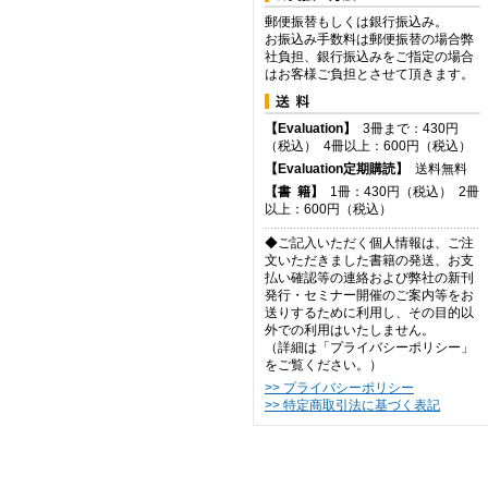
郵便振替もしくは銀行振込み。
お振込み手数料は郵便振替の場合弊
社負担、銀行振込みをご指定の場合
はお客様ご負担とさせて頂きます。
【Evaluation】
3冊まで：430円
（税込） 4冊以上：600円（税込）
【Evaluation定期購読】
送料無料
【
書
籍】
1冊：430円（税込） 2冊
以上：600円（税込）
◆ご記入いただく個人情報は、ご注
文いただきました書籍の発送、お支
払い確認等の連絡および弊社の新刊
発行・セミナー開催のご案内等をお
送りするために利用し、その目的以
外での利用はいたしません。
（詳細は「プライバシーポリシー」
をご覧ください。）
>> プライバシーポリシー
>> 特定商取引法に基づく表記