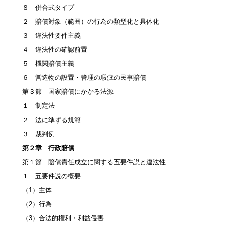
８ 併合式タイプ
２ 賠償対象（範囲）の行為の類型化と具体化
３ 違法性要件主義
４ 違法性の確認前置
５ 機関賠償主義
６ 営造物の設置・管理の瑕疵の民事賠償
第３節 国家賠償にかかる法源
１ 制定法
２ 法に準ずる規範
３ 裁判例
第２章 行政賠償
第１節 賠償責任成立に関する五要件説と違法性
１ 五要件説の概要
（1）主体
（2）行為
（3）合法的権利・利益侵害