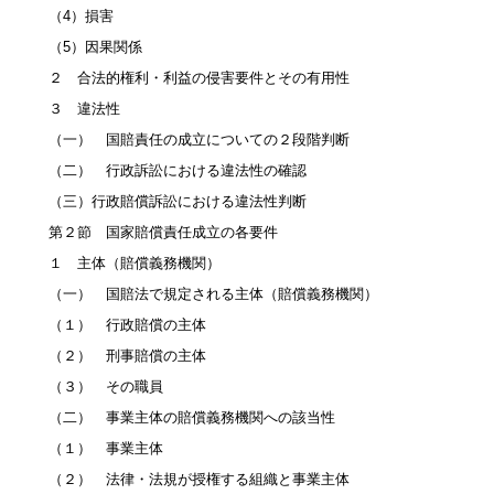
（4）損害
（5）因果関係
２ 合法的権利・利益の侵害要件とその有用性
３ 違法性
（一） 国賠責任の成立についての２段階判断
（二） 行政訴訟における違法性の確認
（三）行政賠償訴訟における違法性判断
第２節 国家賠償責任成立の各要件
１ 主体（賠償義務機関）
（一） 国賠法で規定される主体（賠償義務機関）
（１） 行政賠償の主体
（２） 刑事賠償の主体
（３） その職員
（二） 事業主体の賠償義務機関への該当性
（１） 事業主体
（２） 法律・法規が授権する組織と事業主体