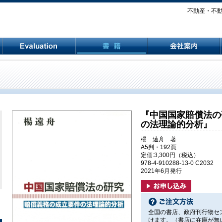
不動産・不動産
『中国国家賠償法の
の法理論的分析』
楊 遠舟 著
A5判・192頁
定価:3,300円（税込）
978-4-910288-13-0 C2032
2021年6月発行
全国の書店、政府刊行物セ
けます。（書店に在庫が無