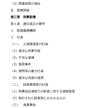
（3）関連損害の場合
五 因果関係
第三章 刑事賠償
第１節 責任成立の要件
１ 賠償義務機関
２ 行為
（一） 人身権侵害の行為
（1）違法な刑事勾留
（2）不当な逮捕
（3）冤罪事件
（4）拷問等の暴力行為
（5）違法な武器の使用
（二） 財産権侵害の行為
（1）刑事訴訟過程での財産に対する強制措置
（2）執行された財産刑にかかわるもの
（三） 免責事由