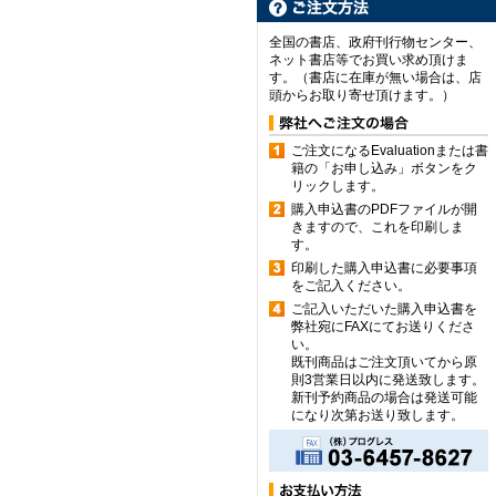
全国の書店、政府刊行物センター、
ネット書店等でお買い求め頂けま
す。（書店に在庫が無い場合は、店
頭からお取り寄せ頂けます。）
ご注文になるEvaluationまたは書
籍の「お申し込み」ボタンをク
リックします。
購入申込書のPDFファイルが開
きますので、これを印刷しま
す。
印刷した購入申込書に必要事項
をご記入ください。
ご記入いただいた購入申込書を
弊社宛にFAXにてお送りくださ
い。
既刊商品はご注文頂いてから原
則3営業日以内に発送致します。
新刊予約商品の場合は発送可能
になり次第お送り致します。