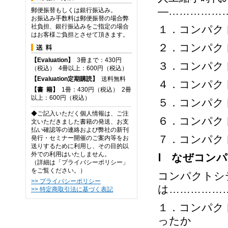
―……………
郵便振替もしくは銀行振込み。
お振込み手数料は郵便振替の場合弊
社負担、銀行振込みをご指定の場合
１．コンパク
はお客様ご負担とさせて頂きます。
２．コンパク
【Evaluation】
3冊まで：430円
３．コンパク
（税込） 4冊以上：600円（税込）
【Evaluation定期購読】
送料無料
４．コンパク
【
書
籍】
1冊：430円（税込） 2冊
以上：600円（税込）
５．コンパク
◆ご記入いただく個人情報は、ご注
６．コンパク
文いただきました書籍の発送、お支
払い確認等の連絡および弊社の新刊
７．コンパク
発行・セミナー開催のご案内等をお
送りするために利用し、その目的以
外での利用はいたしません。
Ⅰ なぜコン
（詳細は「プライバシーポリシー」
をご覧ください。）
コンパクトシ
>> プライバシーポリシー
は……………
>> 特定商取引法に基づく表記
１．コンパク
ったか