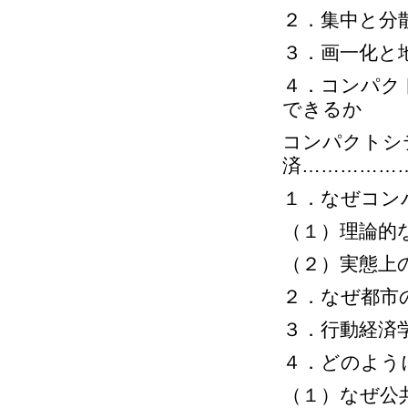
２．集中と分
３．画一化と
４．コンパク
できるか
コンパクトシ
済……………
１．なぜコン
（１）理論的
（２）実態上
２．なぜ都市
３．行動経済
４．どのよう
（１）なぜ公