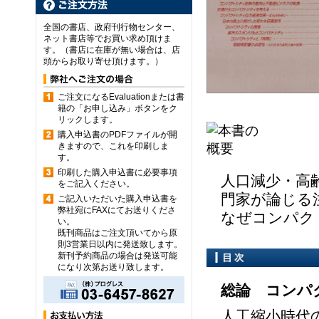
全国の書店、政府刊行物センター、
ネット書店等でお買い求め頂けま
す。（書店に在庫が無い場合は、店
頭からお取り寄せ頂けます。）
ご注文になるEvaluationまたは書
籍の「お申し込み」ボタンをク
リックします。
購入申込書のPDFファイルが開
きますので、これを印刷しま
す。
印刷した購入申込書に必要事項
人口減少・高
をご記入ください。
門家が論じる注
ご記入いただいた購入申込書を
弊社宛にFAXにてお送りくださ
なぜコンパク
い。
既刊商品はご注文頂いてから原
則3営業日以内に発送致します。
新刊予約商品の場合は発送可能
になり次第お送り致します。
総論 コンパ
人工縮小時代