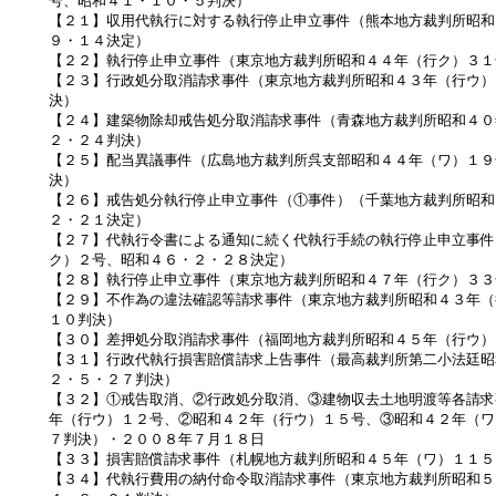
号、昭和４１・１０・５判決）
【２１】収用代執行に対する執行停止申立事件（熊本地方裁判所昭和
９・１４決定）
【２２】執行停止申立事件（東京地方裁判所昭和４４年（行ク）３１
【２３】行政処分取消請求事件（東京地方裁判所昭和４３年（行ウ）
決）
【２４】建築物除却戒告処分取消請求事件（青森地方裁判所昭和４０
２・２４判決）
【２５】配当異議事件（広島地方裁判所呉支部昭和４４年（ワ）１９
決）
【２６】戒告処分執行停止申立事件（①事件）（千葉地方裁判所昭和
２・２１決定）
【２７】代執行令書による通知に続く代執行手続の執行停止申立事件
ク）２号、昭和４６・２・２８決定）
【２８】執行停止申立事件（東京地方裁判所昭和４７年（行ク）３３
【２９】不作為の違法確認等請求事件（東京地方裁判所昭和４３年（
１０判決）
【３０】差押処分取消請求事件（福岡地方裁判所昭和４５年（行ウ）
【３１】行政代執行損害賠償請求上告事件（最高裁判所第二小法廷昭
２・５・２７判決）
【３２】①戒告取消、②行政処分取消、③建物収去土地明渡等各請求
年（行ウ）１２号、②昭和４２年（行ウ）１５号、③昭和４２年（ワ
７判決）・２００８年７月１８日
【３３】損害賠償請求事件（札幌地方裁判所昭和４５年（ワ）１１５
【３４】代執行費用の納付命令取消請求事件（東京地方裁判所昭和５