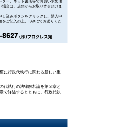
ンター、ネット書店等でお買い求め頂
い場合は、店頭からお取り寄せ頂けま
申し込みボタンをクリックし、購入申
項をご記入の上、FAXにてお送りくだ
更に行政代執行に関わる新しい重
の代執行の法律解釈論を第３章と
章で詳述するとともに、行政代執