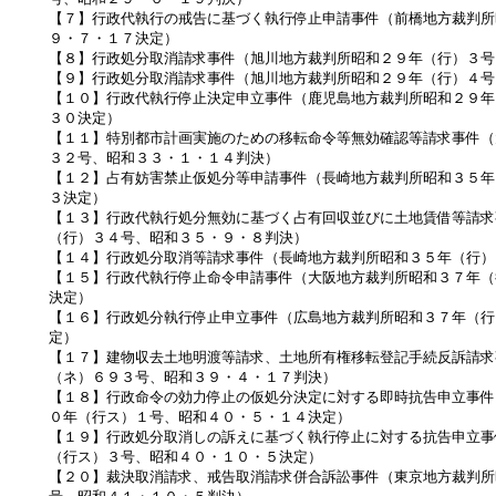
【７】行政代執行の戒告に基づく執行停止申請事件（前橋地方裁判所
９・７・１７決定）
【８】行政処分取消請求事件（旭川地方裁判所昭和２９年（行）３号
【９】行政処分取消請求事件（旭川地方裁判所昭和２９年（行）４号
【１０】行政代執行停止決定申立事件（鹿児島地方裁判所昭和２９年
３０決定）
【１１】特別都市計画実施のための移転命令等無効確認等請求事件（
３２号、昭和３３・１・１４判決）
【１２】占有妨害禁止仮処分等申請事件（長崎地方裁判所昭和３５年
３決定）
【１３】行政代執行処分無効に基づく占有回収並びに土地賃借等請求
（行）３４号、昭和３５・９・８判決）
【１４】行政処分取消等請求事件（長崎地方裁判所昭和３５年（行）
【１５】行政代執行停止命令申請事件（大阪地方裁判所昭和３７年（
決定）
【１６】行政処分執行停止申立事件（広島地方裁判所昭和３７年（行
定）
【１７】建物収去土地明渡等請求、土地所有権移転登記手続反訴請求
（ネ）６９３号、昭和３９・４・１７判決）
【１８】行政命令の効力停止の仮処分決定に対する即時抗告申立事件
０年（行ス）１号、昭和４０・５・１４決定）
【１９】行政処分取消しの訴えに基づく執行停止に対する抗告申立事
（行ス）３号、昭和４０・１０・５決定）
【２０】裁決取消請求、戒告取消請求併合訴訟事件（東京地方裁判所