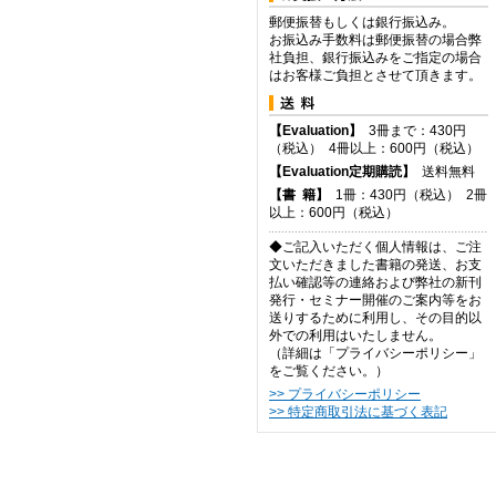
郵便振替もしくは銀行振込み。
お振込み手数料は郵便振替の場合弊
社負担、銀行振込みをご指定の場合
はお客様ご負担とさせて頂きます。
【Evaluation】
3冊まで：430円
（税込） 4冊以上：600円（税込）
【Evaluation定期購読】
送料無料
【
書
籍】
1冊：430円（税込） 2冊
以上：600円（税込）
◆ご記入いただく個人情報は、ご注
文いただきました書籍の発送、お支
払い確認等の連絡および弊社の新刊
発行・セミナー開催のご案内等をお
送りするために利用し、その目的以
外での利用はいたしません。
（詳細は「プライバシーポリシー」
をご覧ください。）
>> プライバシーポリシー
>> 特定商取引法に基づく表記