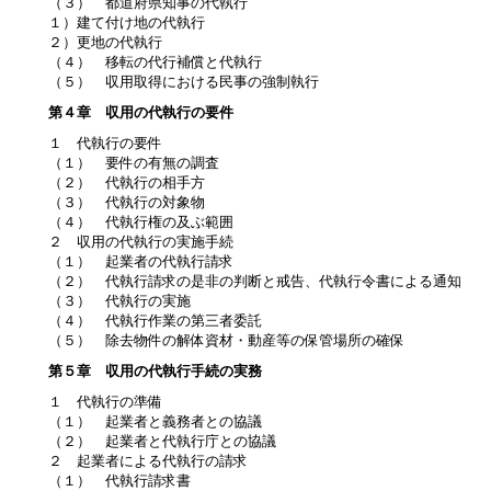
（３） 都道府県知事の代執行
１）建て付け地の代執行
２）更地の代執行
（４） 移転の代行補償と代執行
（５） 収用取得における民事の強制執行
第４章 収用の代執行の要件
１ 代執行の要件
（１） 要件の有無の調査
（２） 代執行の相手方
（３） 代執行の対象物
（４） 代執行権の及ぶ範囲
２ 収用の代執行の実施手続
（１） 起業者の代執行請求
（２） 代執行請求の是非の判断と戒告、代執行令書による通知
（３） 代執行の実施
（４） 代執行作業の第三者委託
（５） 除去物件の解体資材・動産等の保管場所の確保
第５章 収用の代執行手続の実務
１ 代執行の準備
（１） 起業者と義務者との協議
（２） 起業者と代執行庁との協議
２ 起業者による代執行の請求
（１） 代執行請求書