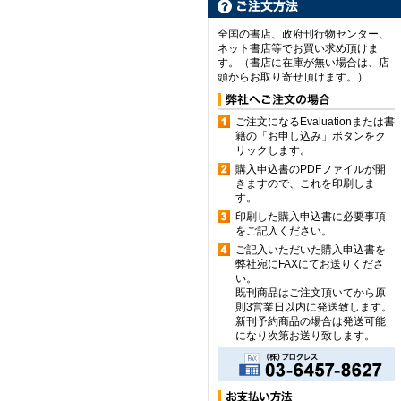
全国の書店、政府刊行物センター、
ネット書店等でお買い求め頂けま
す。（書店に在庫が無い場合は、店
頭からお取り寄せ頂けます。）
ご注文になるEvaluationまたは書
籍の「お申し込み」ボタンをク
リックします。
購入申込書のPDFファイルが開
きますので、これを印刷しま
す。
印刷した購入申込書に必要事項
をご記入ください。
ご記入いただいた購入申込書を
弊社宛にFAXにてお送りくださ
い。
既刊商品はご注文頂いてから原
則3営業日以内に発送致します。
新刊予約商品の場合は発送可能
になり次第お送り致します。