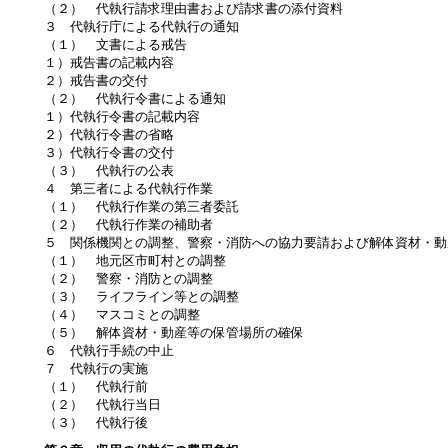
（２） 代執行請求理由書および請求書の添付資料
３ 代執行庁による代執行の通知
（１） 文書による戒告
１）戒告書の記載内容
２）戒告書の交付
（２） 代執行令書による通知
１）代執行令書の記載内容
２）代執行令書の省略
３）代執行令書の交付
（３） 代執行の公表
４ 第三者による代執行作業
（１） 代執行作業の第三者委託
（２） 代執行作業の補助者
５ 関係機関との調整、警察・消防への協力要請および解体資材・動
（１） 地元区市町村との調整
（２） 警察・消防との調整
（３） ライフライン等との調整
（４） マスコミとの調整
（５） 解体資材・動産等の保管場所の確保
６ 代執行手続の中止
７ 代執行の実施
（１） 代執行前
（２） 代執行当日
（３） 代執行後