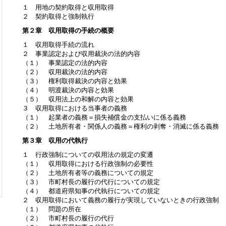
１ 用地の契約取得と収用取得
２ 契約取得と強制執行
第２章 収用取得の手続の概要
１ 収用取得手続の流れ
２ 事業認定および収用裁決の法的内容
（１） 事業認定の法的内容
（２） 収用裁決の法的内容
（３） 権利取得裁決の内容と効果
（４） 明渡裁決の内容と効果
（５） 収用法上の和解の内容と効果
３ 収用取得における当事者の義務
（１） 起業者の義務＝損失補償金の支払いに係る義務
（２） 土地所有者・関係人の義務＝権利の剥奪・消滅に係る義務
第３章 収用の代執行
１ 行政強制についての収用法の規定の変遷
（１） 収用取得における行政強制の必要性
（２） 土地所有者等の義務についての規定
（３） 市町村長の履行の代行についての規定
（４） 都道府県知事の代執行についての規定
２ 収用取得において義務の履行が実現していないときの行政強制
（１） 問題の所在
（２） 市町村長の履行の代行