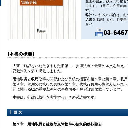
全国の書店、政府刊行物セ
けます。（書店に在庫が無
す。）
弊社へご注文の場合は、お
込書を印刷します。必要事
さい。
大変ご好評をいただきました旧版に、参照法令の最新の条文を加え、
要裁判例を多く掲載しました。
用地取得と収用取得の関係および手続の概要を第１章と第２章、収用
第４章、収用の代執行の実務を第５章、代執行費用の徴収方法を第６
行に関わる61の重要裁判例の事案概要と判旨詳細掲載しています。
本書は、行政代執行を実施するときの必読書です。
第１章 用地取得と建物等支障物件の強制的移転除去