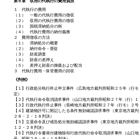
第６章 収用の代執行の費用負担
１ 代執行の費用
（１） 一般の代執行費用の徴収
（２） 収用の代執行費用の徴収
（３） 国税滞納処分の例
（４） 代執行費用の納付義務
２ 費用徴収の方法
（１） 滞納処分の概要
（２） 納付命令・督促
（３） 財産調査
（４） 財産の差押え
（５） 差押え財産の換価および配当
３ 代執行費用・保管費用の回収
《判例》
【１】行政処分執行停止申立事件（広島地方裁判所昭和２５年（行モ
定）
【２】代執行命令取消請求事件（山口地方裁判所昭和２７年（行）１
【３】行政代執行停止事件（長崎地方裁判所昭和２７年（行モ）２号
【４】建築物許可に附記したる条件無効確認請求事件（東京地方裁判
２８・２・１８判決）
【５】立退命令及び戒告処分無効確認請求事件（東京地方裁判所昭和
１２・２８判決）
【６】代執行令書発付建物除却行政代執行命令取消請求事件（山口地
号、昭和２９・６・１９判決）