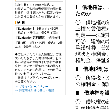
郵便振替もしくは銀行振込み。
Ⅰ 借地権は
お振込み手数料は郵便振替の場合弊
たのか
社負担、銀行振込みをご指定の場合
はお客様ご負担とさせて頂きます。
① 借地権の
上権と賃借権
【Evaluation】
3冊まで：430円
（税込） 4冊以上：600円（税込）
制定――法定
【Evaluation定期購読】
送料無料
可⑦ 建物の
【
書
籍】
1冊：430円（税込） 2冊
承諾料⑩ 普
以上：600円（税込）
現状と権利金
◆ご記入いただく個人情報は、ご注
文いただきました書籍の発送、お支
権利金、保証
払い確認等の連絡および弊社の新刊
発行・セミナー開催のご案内等をお
Ⅱ 借地税制
送りするために利用し、その目的以
外での利用はいたしません。
① 所得税・
（詳細は「プライバシーポリシー」
をご覧ください。）
の権利金・保
>> プライバシーポリシー
>> 特定商取引法に基づく表記
Ⅲ 借地権を
① 借地権の
動産所得か譲