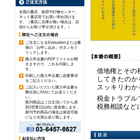
全国の書店、政府刊行物センター、
ネット書店等でお買い求め頂けま
す。（書店に在庫が無い場合は、店
頭からお取り寄せ頂けます。）
ご注文になるEvaluationまたは書
籍の「お申し込み」ボタンをク
リックします。
購入申込書のPDFファイルが開
きますので、これを印刷しま
す。
借地権とその
印刷した購入申込書に必要事項
してきたのか
をご記入ください。
スッキリわか
ご記入いただいた購入申込書を
弊社宛にFAXにてお送りくださ
税金トラブル
い。
既刊商品はご注文頂いてから原
税務相談など
則3営業日以内に発送致します。
新刊予約商品の場合は発送可能
になり次第お送り致します。