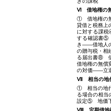
きの課税
Ⅵ 借地権の
① 借地権の
貸借と税務上
に対する課税
する確認書⑤
き――借地人
の贈与税・相
る届出書⑧ 
借地権の無償
の対価――立
Ⅶ 相当の地
① 相当の地
る場合の相当
設定⑤ 地価
Ⅷ 定期借地