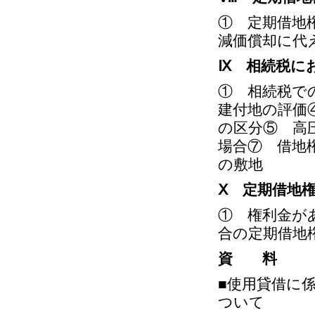
① 定期借地
減価償却に代
Ⅸ 相続税に
① 相続税で
建付地の評価
の区分⑤ 高
場合⑦ 借地
の敷地
Ⅹ 定期借地
① 権利金が
合の定期借地
資 料
■使用貸借に
ついて