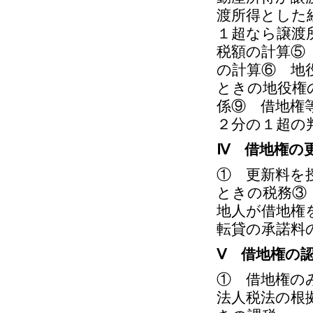
渡所得とした
１超なら譲渡
税額の計算⑤
の計算⑥ 地
ときの地役権
係⑨ 借地権
２分の１超の
Ⅳ 借地権の
① 更新料を
ときの税務③
地人が借地権
転貸の承諾料
Ⅴ 借地権の
① 借地権の
法人税法の根