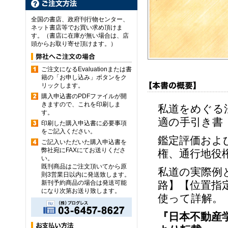
全国の書店、政府刊行物センター、
ネット書店等でお買い求め頂けま
す。（書店に在庫が無い場合は、店
頭からお取り寄せ頂けます。）
ご注文になるEvaluationまたは書
籍の「お申し込み」ボタンをク
リックします。
購入申込書のPDFファイルが開
きますので、これを印刷しま
私道をめぐる
す。
適の手引き書
印刷した購入申込書に必要事項
をご記入ください。
鑑定評価およ
ご記入いただいた購入申込書を
弊社宛にFAXにてお送りくださ
権、通行地役
い。
既刊商品はご注文頂いてから原
私道の実際例
則3営業日以内に発送致します。
新刊予約商品の場合は発送可能
路】【位置指
になり次第お送り致します。
使って詳解。
『日本不動産学