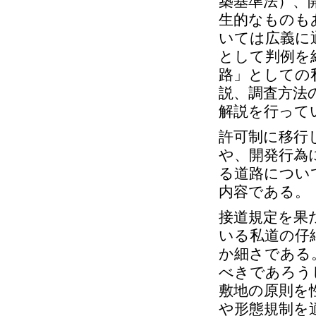
築基準法）、
生的なものも
いては広義に
として判例を
路」としての
説、調査方法
解説を行って
許可制に移行
や、開発行為
る道路につい
内容である。
接道規定を果
いる私道の仔
か細さである
べきであろう
敷地の原則を
や形態規制を