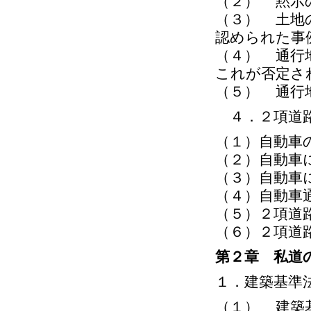
（２） 黙示
（３） 土地
認められた事
（４） 通行
これが否定さ
（５） 通行
４．２項道路
（１）自動車
（２）自動車
（３）自動車
（４）自動車
（５）２項道
（６）２項道
第２章 私道
１．建築基準
（１） 建築