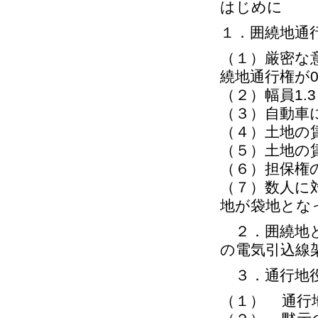
はじめに
１．囲繞地通
（１）厳密な
繞地通行権が0
（２）幅員1
（３）自動車
（４）土地の
（５）土地の
（６）担保権
（７）数人に
地が袋地とな
２．囲繞地と
の電気引込線
３．通行地
（１） 通行