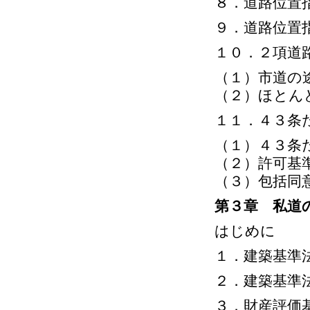
８．道路位置
９．道路位置
１０．２項道
（１）市道の
（２）ほとん
１１．４３条
（１）４３条
（２）許可基
（３）包括同
第３章 私道
はじめに
１．建築基準
２．建築基準
３．財産評価