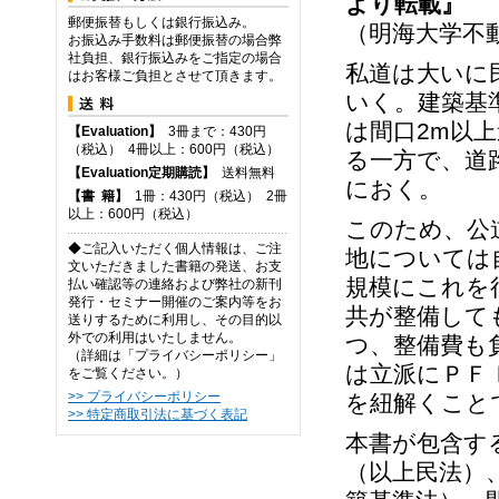
より転載』
郵便振替もしくは銀行振込み。
（明海大学不動
お振込み手数料は郵便振替の場合弊
社負担、銀行振込みをご指定の場合
私道は大いに
はお客様ご負担とさせて頂きます。
いく。建築基
は間口2m以
【Evaluation】
3冊まで：430円
（税込） 4冊以上：600円（税込）
る一方で、道
【Evaluation定期購読】
送料無料
におく。
【
書
籍】
1冊：430円（税込） 2冊
以上：600円（税込）
このため、公
◆ご記入いただく個人情報は、ご注
地については
文いただきました書籍の発送、お支
規模にこれを
払い確認等の連絡および弊社の新刊
発行・セミナー開催のご案内等をお
共が整備して
送りするために利用し、その目的以
外での利用はいたしません。
つ、整備費も
（詳細は「プライバシーポリシー」
は立派にＰＦ
をご覧ください。）
>> プライバシーポリシー
を紐解くこと
>> 特定商取引法に基づく表記
本書が包含す
（以上民法）