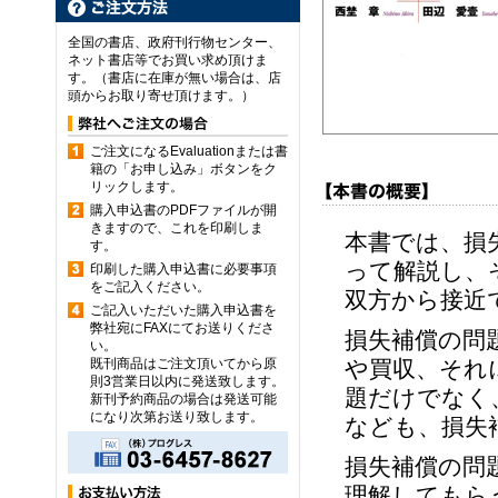
全国の書店、政府刊行物センター、
ネット書店等でお買い求め頂けま
す。（書店に在庫が無い場合は、店
頭からお取り寄せ頂けます。）
ご注文になるEvaluationまたは書
籍の「お申し込み」ボタンをク
リックします。
購入申込書のPDFファイルが開
きますので、これを印刷しま
本書では、損
す。
って解説し、
印刷した購入申込書に必要事項
をご記入ください。
双方から接近
ご記入いただいた購入申込書を
弊社宛にFAXにてお送りくださ
損失補償の問
い。
既刊商品はご注文頂いてから原
や買収、それ
則3営業日以内に発送致します。
題だけでなく
新刊予約商品の場合は発送可能
になり次第お送り致します。
なども、損失
損失補償の問
理解してもら