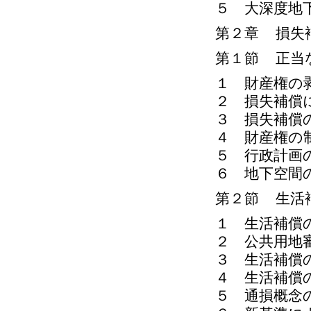
５ 大深度地
第２章 損失
第１節 正当
１ 財産権の
２ 損失補償
３ 損失補償
４ 財産権の
５ 行政計画
６ 地下空間
第２節 生活
１ 生活補償
２ 公共用地
３ 生活補償
４ 生活補償
５ 通損概念