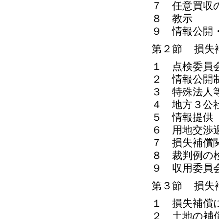
７ 任意買収
８ 教示
９ 情報公開
第２節 損失
１ 点検委員
２ 情報公開
３ 特殊法人
４ 地方３公
５ 情報提供
６ 用地交渉
７ 損失補償
８ 裁判例の
９ 収用委員
第３節 損失
１ 損失補償
２ 土地の補