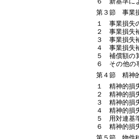
６ 新基準に
第３節 事業
１ 事業損失
２ 事業損失
３ 事業損失
４ 事業損失
５ 補償額の
６ その他の
第４節 精神
１ 精神的損
２ 精神的損
３ 精神的損
４ 精神的損
５ 用対連基
６ 精神的損
第５節 物件