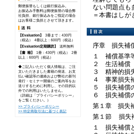
ない問題点も
郵便振替もしくは銀行振込み。
お振込み手数料は郵便振替の場合弊
＝本書はしが
社負担、銀行振込みをご指定の場合
はお客様ご負担とさせて頂きます。
【Evaluation】
3冊まで：430円
（税込） 4冊以上：600円（税込）
序章 損失補
【Evaluation定期購読】
送料無料
【
書
籍】
1冊：430円（税込） 2冊
１ 補償基準
以上：600円（税込）
２ 生活補償
◆ご記入いただく個人情報は、ご注
３ 精神的損
文いただきました書籍の発送、お支
払い確認等の連絡および弊社の新刊
４ 事業損失
発行・セミナー開催のご案内等をお
送りするために利用し、その目的以
５ 損失補償
外での利用はいたしません。
６ 損失補償
（詳細は「プライバシーポリシー」
をご覧ください。）
第１章 損失
>> プライバシーポリシー
>> 特定商取引法に基づく表記
第１節 損失
１ 損失補償