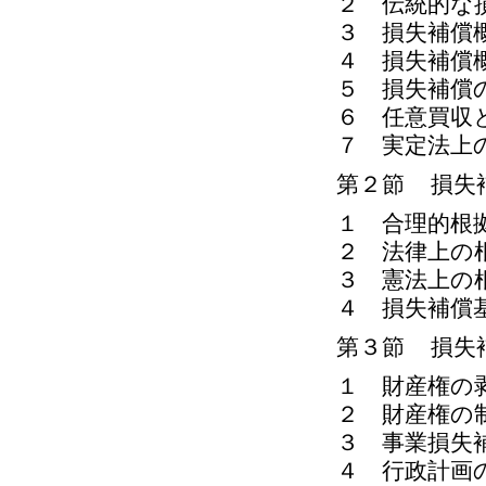
２ 伝統的な
３ 損失補償
４ 損失補償
５ 損失補償
６ 任意買収
７ 実定法上
第２節 損失
１ 合理的根
２ 法律上の
３ 憲法上の
４ 損失補償
第３節 損失
１ 財産権の
２ 財産権の
３ 事業損失
４ 行政計画