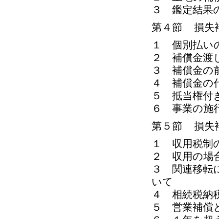
３ 鑑定結果
第４節 損失
１ 個別払い
２ 補償金渡
３ 補償金の
４ 補償金の
５ 抵当権付
６ 事業の施
第５節 損失
１ 収用税制
２ 収用の場
３ 関連移転
いて
４ 相続税納
５ 営業補償