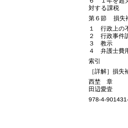
６ １年を超
対する課税
第６節 損失
１ 行政上の
２ 行政事件
３ 教示
４ 弁護士費
索引
［詳解］損失
西埜 章
田辺愛壹
978-4-901431