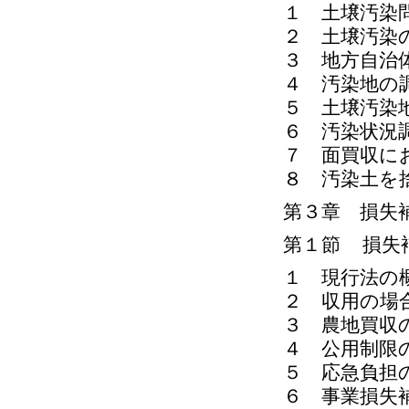
１ 土壌汚染
２ 土壌汚染
３ 地方自治
４ 汚染地の
５ 土壌汚染
６ 汚染状況
７ 面買収に
８ 汚染土を
第３章 損失
第１節 損失
１ 現行法の
２ 収用の場
３ 農地買収
４ 公用制限
５ 応急負担
６ 事業損失