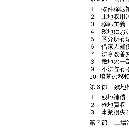
１ 物件移転
２ 土地収用
３ 移転主義
４ 残地にお
５ 区分所有
６ 借家人補
７ 法令改善
８ 敷地の一
９ 不法占有
10 墳墓の移
第６節 残地
１ 残地補償
２ 残地買収
３ 事業損失
第７節 土壌